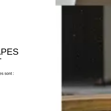
APES
T
s sont :